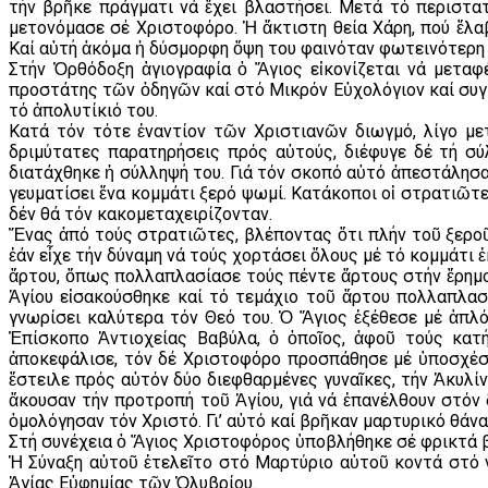
τήν βρῆκε πράγματι νά ἔχει βλαστήσει. Μετά τό περιστα
μετονόμασε σέ Χριστοφόρο. Ἡ ἄκτιστη θεία Χάρη, πού ἔλ
Καί αὐτή ἀκόμα ἡ δύσμορφη ὄψη του φαινόταν φωτεινότερη
Στήν Ὀρθόδοξη ἁγιογραφία ὁ Ἅγιος εἰκονίζεται νά μεταφ
προστάτης τῶν ὁδηγῶν καί στό Μικρόν Εὐχολόγιον καί συγκ
τό ἀπολυτίκιό του.
Κατά τόν τότε ἐναντίον τῶν Χριστιανῶν διωγμό, λίγο με
δριμύτατες παρατηρήσεις πρός αὐτούς, διέφυγε δέ τή σύ
διατάχθηκε ἡ σύλληψή του. Γιά τόν σκοπό αὐτό ἀπεστάλησα
γευματίσει ἕνα κομμάτι ξερό ψωμί. Κατάκοποι οἱ στρατιῶτ
δέν θά τόν κακομεταχειρίζονταν.
Ἕνας ἀπό τούς στρατιῶτες, βλέποντας ὅτι πλήν τοῦ ξεροῦ 
ἐάν εἶχε τήν δύναμη νά τούς χορτάσει ὅλους μέ τό κομμάτι 
ἄρτου, ὅπως πολλαπλασίασε τούς πέντε ἄρτους στήν ἔρημο
Ἁγίου εἰσακούσθηκε καί τό τεμάχιο τοῦ ἄρτου πολλαπλασ
γνωρίσει καλύτερα τόν Θεό του. Ὁ Ἅγιος ἐξέθεσε μέ ἁπλότ
Ἐπίσκοπο Ἀντιοχείας Βαβύλα, ὁ ὁποῖος, ἀφοῦ τούς κατή
ἀποκεφάλισε, τόν δέ Χριστοφόρο προσπάθησε μέ ὑποσχέσει
ἔστειλε πρός αὐτόν δύο διεφθαρμένες γυναῖκες, τήν Ἀκυλίν
ἄκουσαν τήν προτροπή τοῦ Ἁγίου, γιά νά ἐπανέλθουν στόν 
ὁμολόγησαν τόν Χριστό. Γι’ αὐτό καί βρῆκαν μαρτυρικό θάνα
Στή συνέχεια ὁ Ἅγιος Χριστοφόρος ὑποβλήθηκε σέ φρικτά β
Ἡ Σύναξη αὐτοῦ ἐτελεῖτο στό Μαρτύριο αὐτοῦ κοντά στό 
Ἁγίας Εὐφημίας τῶν Ὀλυβρίου.