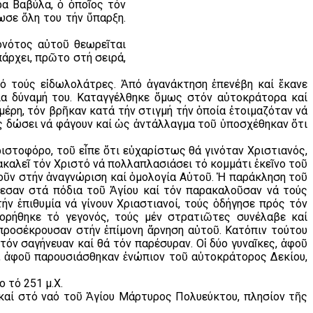
α Βαβύλα, ὁ ὁποῖος τόν
ωσε ὅλη του τήν ὕπαρξη.
ονότος αὐτοῦ θεωρεῖται
άρχει, πρῶτο στή σειρά,
πό τούς εἰδωλολάτρες. Ἀπό ἀγανάκτηση ἐπενέβη καί ἔκανε
εια δύναμή του. Καταγγέλθηκε ὅμως στόν αὐτοκράτορα καί
έρη, τόν βρῆκαν κατά τήν στιγμή τήν ὁποία ἑτοιμαζόταν νά
ύς δώσει νά φάγουν καί ὡς ἀντάλλαγμα τοῦ ὑποσχέθηκαν ὅτι
στοφόρο, τοῦ εἶπε ὅτι εὐχαρίστως θά γινόταν Χριστιανός,
ρακαλεῖ τόν Χριστό νά πολλαπλασιάσει τό κομμάτι ἐκεῖνο τοῦ
οῦν στήν ἀναγνώριση καί ὁμολογία Αὐτοῦ. Ἡ παράκληση τοῦ
πεσαν στά πόδια τοῦ Ἁγίου καί τόν παρακαλοῦσαν νά τούς
ν ἐπιθυμία νά γίνουν Χριαστιανοί, τούς ὁδήγησε πρός τόν
φορήθηκε τό γεγονός, τούς μέν στρατιῶτες συνέλαβε καί
 προσέκρουσαν στήν ἐπίμονη ἄρνηση αὐτοῦ. Κατόπιν τούτου
τόν σαγήνευαν καί θά τόν παρέσυραν. Οἱ δύο γυναῖκες, ἀφοῦ
ί, ἀφοῦ παρουσιάσθηκαν ἐνώπιον τοῦ αὐτοκράτορος Δεκίου,
 τό 251 μ.Χ.
καί στό ναό τοῦ Ἁγίου Μάρτυρος Πολυεύκτου, πλησίον τῆς