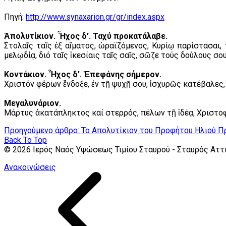
Πηγή:
http://www.synaxarion.gr/gr/index.aspx
Ἀπολυτίκιον. Ἦχος δ’. Ταχύ προκατάλαβε.
Στολαῖς ταῖς ἐξ αἵματος, ὡραϊζόμενος, Κυρίῳ παρίστασαι,
μελῳδίᾳ, διό ταῖς ἱκεσίαις ταῖς σαῖς, σῶζε τούς δούλους σου
Κοντάκιον. Ἦχος δ’. Ἐπεφάνης σήμερον.
Χριστόν φέρων ἔνδοξε, ἐν τῇ ψυχῇ σου, ἰσχυρῶς κατέβαλες
Μεγαλυνάριον.
Μάρτυς ἀκατάπληκτος καί στερρός, πέλων τῇ ἰδέᾳ, Χριστοφ
Προηγούμενο άρθρο: Το Απολυτίκιον του Προφήτου Ηλιού
Π
Back To Top
© 2026 Ιερός Ναός Υψώσεως Τιμίου Σταυρού - Σταυρός Αττ
Ανακοινώσεις