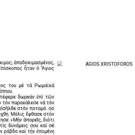
κιμος, ἀποδοκιμασμένος,
 Ἐπίσκοπος ἦταν ὁ Ἅγιος
νος του μέ τά Ρωμαϊκά
ίππου.
μετέφερε δωρεάν ἐπί τῶν
ο τόν παρακάλεσε νά τόν
ἰσῆλθε στόν ποταμό. Ὅσο
ὄχθη. Μόλις ἔφθασε στόν
ησε: «Μήν ἀπορεῖς, διότι
τίς δυνάμεις σου καί σέ
ν ράβδο καί τήν ἑπομένη