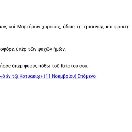
ων, καί Μαρτύρων χορείαις, ᾄδεις τῇ τρισαγίῳ, καί φρικτῇ
στοφόρε, ὑπέρ τῶν ψυχῶν ἡμῶν.
λήσας ὑπέρ φύσιν, πόθῳ τοῦ Κτίστου σου.
«ὁ ἐν τῷ Κοτυαείῳ» (11 Νοεμβρίου)
Επόμενο