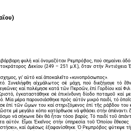
αΐου)
άρβαρη φυλή καί ὀνομαζόταν Ρεμπρόβος, πού σημαίνει ἀδό
τοκράτορος Δεκίου (249 – 251 μ.Χ.), ὅταν στήν Ἀντιόχεια
σχημος, γι’ αὐτό καί ἀποκαλεῖτο «κυνοπρόσωπος».
ό. Συνελήφθη αἰχμάλωτος σέ μάχη, πού διεξήγαγε τό ἔθ
γεῶνες καί πολέμησε κατά τῶν Περσῶν, ἐπί Γορδίου καί Φιλ
 Χριστό, ἐγκαταστάθηκε σέ ἐπικίνδυνη δίοδο ποταμοῦ καί 
ό. Μία μέρα παρουσιάσθηκε πρός αὐτόν μικρό παιδί, τό ὁποῖ
ε ἐπί τῶν ὤμων του καί στηριζόμενος ἐπί τῆς ράβδου του ε
 ὥστε μέ μεγάλο κόπο κατόρθωσε νά φθάσει στήν ἀπέναντι 
κόσμο νά σήκωνε δέν θά ἦταν τόσο βαρύς. Τό παιδί τοῦ ἀπάντ
α αὐτόν. Εἶμαι Ἐκεῖνος στήν ὑπηρεσία τοῦ Ὁποίου ἔθεσες 
αστήσει», καί ἀμέσως ἐξαφανίσθηκε. Ὁ Ρεμπρόβος φύτεψε τή