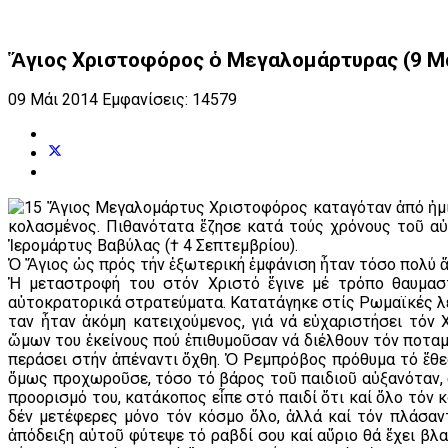
Ἅγιος Χριστοφόρος ὁ Μεγαλομάρτυρας (9 Μ
09 Μάι 2014
Εμφανίσεις: 14579
Ἅγιος Μεγαλομάρτυς Χριστοφόρος καταγόταν ἀπό ἡμιβ
κολασμένος. Πιθανότατα ἔζησε κατά τούς χρόνους τοῦ αὐ
Ἱερομάρτυς Βαβύλας († 4 Σεπτεμβρίου).
Ὁ Ἅγιος ὡς πρός τήν ἐξωτερική ἐμφάνιση ἦταν τόσο πολύ ἄ
Ἡ μεταστροφή του στόν Χριστό ἔγινε μέ τρόπο θαυμαστ
αὐτοκρατορικά στρατεύματα. Κατατάγηκε στίς Ρωμαϊκές λε
Ὅταν ἦταν ἀκόμη κατειχούμενος, γιά νά εὐχαριστήσει τόν
ὤμων του ἐκείνους πού ἐπιθυμοῦσαν νά διέλθουν τόν ποταμ
περάσει στήν ἀπέναντι ὄχθη. Ὁ Ρεμπρόβος πρόθυμα τό ἔθεσ
ὅμως προχωροῦσε, τόσο τό βάρος τοῦ παιδιοῦ αὐξανόταν,
προορισμό του, κατάκοπος εἶπε στό παιδί ὅτι καί ὅλο τόν 
δέν μετέφερες μόνο τόν κόσμο ὅλο, ἀλλά καί τόν πλάσαντ
ἀπόδειξη αὐτοῦ φύτεψε τό ραβδί σου καί αὔριο θά ἔχει βλ