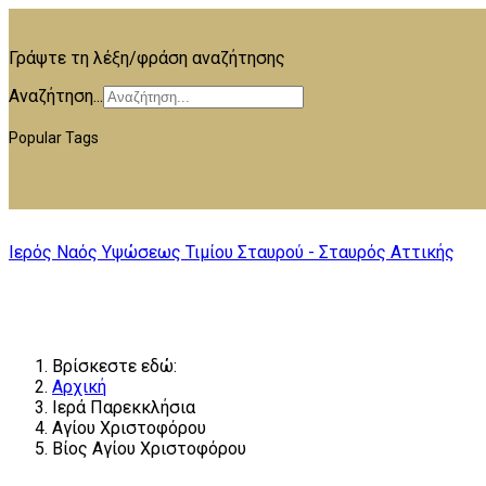
Γράψτε τη λέξη/φράση αναζήτησης
Αναζήτηση...
Popular Tags
Ιερός Ναός Υψώσεως Τιμίου Σταυρού - Σταυρός Αττικής
Βρίσκεστε εδώ:
Αρχική
Ιερά Παρεκκλήσια
Αγίου Χριστοφόρου
Βίος Αγίου Χριστοφόρου