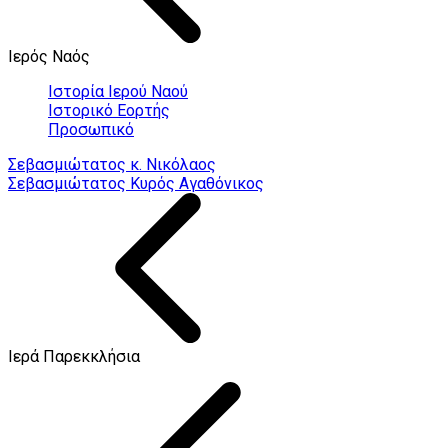
Ιερός Ναός
Ιστορία Ιερού Ναού
Ιστορικό Εορτής
Προσωπικό
Σεβασμιώτατος κ. Νικόλαος
Σεβασμιώτατος Κυρός Αγαθόνικος
Ιερά Παρεκκλήσια