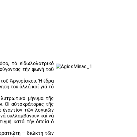
όσο, τό εἰδωλολατρικό
κούγοντας τήν φωνή τοῦ
τοῦ Ἀργυρίσκου. Ἡ ἕδρα
ησή του ἀλλά καί γιά τό
 λυτρωτικό μήνυμα τῆς
ι. Οἱ αὐτοκράτορες τῆς
ό ἐναντίον τῶν λογικῶν
 νά συλλαμβάνουν καί νά
τιγμή κατά τήν ὁποία ὁ
στρατιώτη – διώκτη τῶν