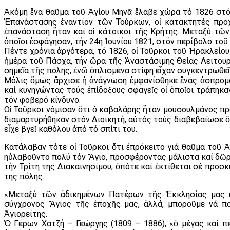
Ἀκόμη ἕνα θαῦμα τοῦ Ἁγίου Μηνᾶ ἔλαβε χώρα τό 1826 στό 
Ἐπανάστασης ἐναντίον τῶν Τούρκων, οἱ κατακτητές προ
ἐπανάσταση ἦταν καί οἱ κάτοικοι τῆς Κρήτης. Μεταξύ τῶν
ὁποῖοι ἐσφάγησαν, τήν 24η Ἰουνίου 1821, στόν περίβολο το
Πέντε χρόνια ἀργότερα, τό 1826, οἱ Τοῦρκοι τοῦ Ἡρακλείο
ἡμέρα τοῦ Πάσχα, τήν ὥρα τῆς Ἀναστάσιμης Θείας Λειτουρ
σημεῖα τῆς πόλης, ἐνῶ ὁπλισμένα στίφη εἶχαν συγκεντρωθεῖ
Μόλις ὅμως ἄρχισε ἡ ἀνάγνωση ἐμφανίσθηκε ἕνας ἀσπρομά
καί κυνηγώντας τούς ἐπίδοξους σφαγεῖς οἱ ὁποῖοι τράπηκα
τόν φοβερό κίνδυνο.
Οἱ Τοῦρκοι νόμισαν ὅτι ὁ καβαλάρης ἦταν μουσουλμάνος πρ
διαμαρτυρήθηκαν στόν Διοικητή, αὐτός τούς διαβεβαίωσε ὅ
εἶχε βγεῖ καθόλου ἀπό τό σπίτι του.
Κατάλαβαν τότε οἱ Τοῦρκοι ὅτι ἐπρόκειτο γιά θαῦμα τοῦ 
ηὐλαβοῦντο πολύ τόν Ἅγιο, προσφέροντας μάλιστα καί δῶρα
τήν Τρίτη της Διακαινησίμου, ὁπότε καί ἐκτίθεται σέ προσ
της πόλης.
«Μεταξύ τῶν ἀδικημένων Πατέρων τῆς Ἐκκλησίας μας εἶ
σύγχρονος Ἅγιος τῆς ἐποχῆς μας, ἀλλά, μποροῦμε νά πο
Ἁγιορείτης.
Ὁ Γέρων Χατζή – Γεώργης (1809 – 1886), «ὁ μέγας καί π