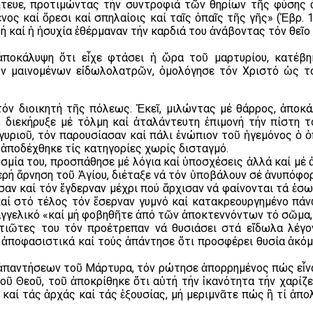
κήτευε, προτιμώντας τήν συντροφιά τῶν θηρίων τῆς φύσης
ς καί ὄρεσι καί σπηλαίοις καί ταῖς ὀπαῖς τῆς γῆς» (Ἑβρ. 11
ή καί ἡ ἡσυχία ἐθέρμαναν τήν καρδιά του ἀνάβοντας τόν θεῖο
ἀποκάλυψη ὅτι εἶχε φτάσει ἡ ὥρα τοῦ μαρτυρίου, κατέβη
ῶν μαινομένων εἰδωλολατρῶν, ὁμολόγησε τόν Χριστό ὡς τό
όν διοικητή τῆς πόλεως. Ἐκεῖ, μιλώντας μέ θάρρος, ἀποκά
, διεκήρυξε μέ τόλμη καί ἀταλάντευτη ἐπιμονή τήν πίστη 
υριοῦ, τόν παρουσίασαν καί πάλι ἐνώπιον τοῦ ἡγεμόνος ὁ ὁ
 ἀποδέχθηκε τίς κατηγορίες χωρίς δισταγμό.
σμία του, προσπάθησε μέ λόγια καί ὑποσχέσεις ἀλλά καί μέ 
ερή ἄρνηση τοῦ Ἁγίου, διέταξε νά τόν ὑποβάλουν σέ ἀνυπόφο
σαν καί τόν ἔγδερναν μέχρι πού ἄρχισαν νά φαίνονται τά ἐσω
ί στό τέλος τόν ἔσερναν γυμνό καί κατακρεουργημένο πάνω 
γελικό «καί μή φοβηθῆτε ἀπό τῶν ἀποκτεννόντων τό σῶμα, τ
ατιῶτες του τόν προέτρεπαν νά θυσιάσει στά εἴδωλα λέγο
ἀποφασιστικά καί τούς ἀπάντησε ὅτι προσφέρει θυσία ἀκόμη
 ἀπαντήσεων τοῦ Μάρτυρα, τόν ρώτησε ἀπορρημένος πώς εἶνα
τοῦ Θεοῦ, τοῦ ἀποκρίθηκε ὅτι αὐτή τήν ἱκανότητα τήν χαρίζ
αί τάς ἀρχάς καί τάς ἐξουσίας, μή μεριμνᾶτε πώς ἢ τί ἀπολ