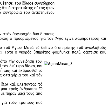
ουθέτησε, τοῦ ἔδωσε συγχώρηση
ος ὅτι ὁ στρατιώτης αὐτός ἦταν
ν συντροφιά τοῦ ἀναστημένου
όν στόν ἀργυροχόο δύο δίσκους
ίσκος ὁ προορισμένος γιά τόν Ἅγιο ἔγινε λαμπρότερος καί
κο τοῦ Ἁγίου. Μετά τό δεῖπνο ὁ ὑπηρέτης τοῦ ἀνευλαβοῦς
ῖ. Τότε ὁ νεαρός ὑπηρέτης φοβήθηκε πολύ, σάστισε καί,
ἀπό τήν συνείδησή του,
 τόν δεύτερο δίσκο, καί
μήπως καί ἐκβρασθεῖ τό
 στά χέρια του καί τόν
 ἔξω καί, βλέποντας τό
 μου τρεῖς ἄνθρωποι. Ὁ
 μέ πῆραν μαζί τους ἀπό
ν γιά τούς τρόπους πού