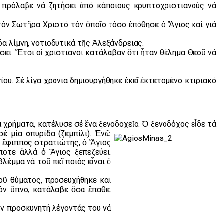
ς πρόλαβε νά ζητήσει ἀπό κάποιους κρυπτοχριστιανούς νά
 τόν Σωτῆρα Χριστό τόν ὁποῖο τόσο ἐπόθησε ὁ Ἅγιος καί γιά
α λίμνη, νοτιοδυτικά τῆς Ἀλεξάνδρειας.
ει. Ἔτσι οἱ χριστιανοί κατάλαβαν ὅτι ἦταν θέλημα Θεοῦ νά
υ. Σέ λίγα χρόνια δημιουργήθηκε ἐκεῖ ἐκτεταμένο κτιριακό
 χρήματα, κατέλυσε σέ ἕνα ξενοδοχεῖο. Ὁ ξενοδόχος εἶδε τά
έ μία σπυρίδα (ζεμπίλι).
Ἐνῶ
ς ἔφιππος στρατιώτης, ὁ Ἅγιος
ποτε ἀλλά ὁ Ἅγιος ξεπεζεύει,
λέμμα νά τοῦ πεῖ ποιός εἶναι ὁ
οῦ θύματος, προσευχήθηκε καί
όν ὕπνο, κατάλαβε ὅσα ἔπαθε,
όν προσκυνητή λέγοντάς του νά