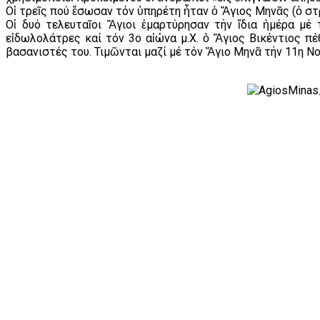
Οἱ τρεῖς πού ἔσωσαν τόν ὑπηρέτη ἦταν ὁ Ἅγιος Μηνᾶς (ὁ στρ
Οἱ δυό τελευταῖοι Ἅγιοι ἐμαρτύρησαν τήν ἴδια ἡμέρα μ
εἰδωλολάτρες καί τόν 3ο αἰώνα μ.Χ. ὁ Ἅγιος Βικέντιος 
βασανιστές του. Τιμῶνται μαζί μέ τόν Ἅγιο Μηνᾶ τήν 11η Ν