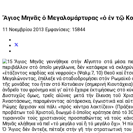
Ἅγιος Μηνᾶς ὁ Μεγαλομάρτυρας «ὁ ἐν τῷ Κο
11 Νοεμβρίου 2013
Εμφανίσεις: 15844
Ἅγιος Μηνᾶς γεννήθηκε στήν Αἴγυπτο στά μέσα πε
περιβάλλον στό ὁποῖο μεγάλωνε, δέν κατάφερε νά σκληρύνε
«ἐτάζοντος καρδίας καί νεφρούς» (Ψαλμ.7, 10) Θεοῦ καί ἔτσι
Μεγαλώνοντας, ἐπέλεξε νά σταδιοδρομήσει στόν Ρωμαϊκό στ
τῆς μονάδας του ἦταν στό Κοτυάειον (σημερινή Κιουτάχεια) 
ἀνδρεῖο του φρόνημα καί γι’ αὐτό ἔχαιρε ἐκτιμήσεως στό κ
Δυστυχῶς ὅμως, τρεῖς αἰῶνες μετά τήν ἔλευση τοῦ Χρισ
Ἀναστάσεως, παραμένοντας αὐτάρεσκα, ἐγωιστικά καί αὐ
Ρώμης ἄρχισαν καί πάλι «πρός κέντρα λακτίζειν» (Πράξεις
προβάτων τοῦ Χριστοῦ, διωγμό ὁ ὁποῖος κράτησε ἀπό τό 30
τυραννοῦν τούς χριστιανούς προσπαθώντας νά τούς κάνο
Μηνᾶς κλήθηκε νά πεῖ «τό μεγάλο ναί ἢ τό μεγάλο ὄχι». Ἡ πί
Ὁ Ἅγιος δέν ἄντεξε, πέταξε στήν γῆ τήν στρατιωτική του