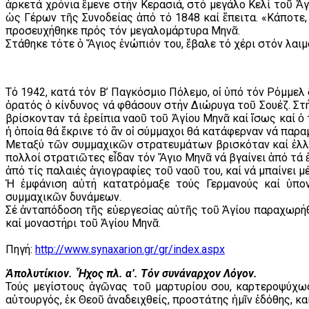
ἀρκετά χρόνια ἔμενε στήν Κερασιά, στό μεγάλο Κελί τοῦ Ἁ
ὡς Γέρων τῆς Συνοδείας ἀπό τό 1848 καί ἔπειτα. «Κάποτε,
προσευχήθηκε πρός τόν μεγαλομάρτυρα Μηνᾶ.
Στάθηκε τότε ὁ Ἅγιος ἐνώπιόν του, ἔβαλε τό χέρι στόν λαιμ
Τό 1942, κατά τόν Β’ Παγκόσμιο Πόλεμο, οἱ ὑπό τόν Ρόμμελ
ὁρατός ὁ κίνδυνος νά φθάσουν στήν Διώρυγα τοῦ Σουέζ. Στ
βρίσκονταν τά ἐρείπια ναοῦ τοῦ Ἁγίου Μηνᾶ καί ἴσως καί ὁ
ἡ ὁποία θά ἔκρινε τό ἂν οἱ σύμμαχοι θά κατάφερναν νά παρα
Μεταξύ τῶν συμμαχικῶν στρατευμάτων βρισκόταν καί ἑλλην
πολλοί στρατιῶτες εἶδαν τόν Ἅγιο Μηνᾶ νά βγαίνει ἀπό τά 
ἀπό τίς παλαιές ἁγιογραφίες τοῦ ναοῦ του, καί νά μπαίνει
Ἡ ἐμφάνιση αὐτή κατατρόμαξε τούς Γερμανούς καί ὑπον
συμμαχικῶν δυνάμεων.
Σέ ἀνταπόδοση τῆς εὐεργεσίας αὐτῆς τοῦ Ἁγίου παραχωρήθ
καί μοναστήρι τοῦ Ἁγίου Μηνᾶ.
Πηγή:
http://www.synaxarion.gr/gr/index.aspx
Ἀπολυτίκιον. Ἦχος πλ. α’. Τόν συνάναρχον Λόγον.
Τούς μεγίστους ἀγῶνας τοῦ μαρτυρίου σου, καρτεροψύχ
αὐτουργός, ἐκ Θεοῦ ἀναδειχθείς, προστάτης ἡμῖν ἐδόθης, κα