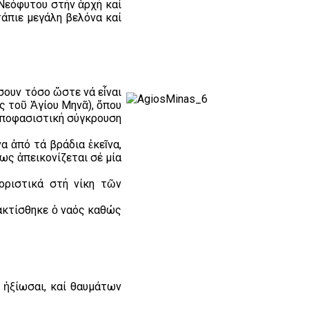
 Νεόφυτου στήν ἀρχή καί
τάπιε μεγάλη βελόνα καί
σουν τόσο ὥστε νά εἶναι
ς τοῦ Ἁγίου Μηνᾶ), ὅπου
 ἀποφασιστική σύγκρουση
 ἀπό τά βράδια ἐκεῖνα,
ως ἀπεικονίζεται σέ μία
οριστικά στή νίκη τῶν
ακτίσθηκε ὁ ναός καθώς
ἠξίωσαι, καί θαυμάτων