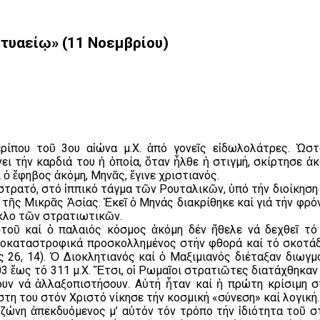
τυαείῳ» (11 Νοεμβρίου)
ρίπου τοῦ 3ου αἰώνα μ.Χ. ἀπό γονεῖς εἰδωλολάτρες. Ὡστ
ι τήν καρδιά του ἡ ὁποία, ὅταν ἦλθε ἡ στιγμή, σκίρτησε ἀ
 ὁ ἔφηβος ἀκόμη, Μηνᾶς, ἔγινε χριστιανός.
ρατό, στό ἱππικό τάγμα τῶν Ρουταλικῶν, ὑπό τήν διοίκηση 
τῆς Μικρᾶς Ἀσίας. Ἐκεῖ ὁ Μηνάς διακρίθηκε καί γιά τήν φρόν
ύκλο τῶν στρατιωτικῶν.
τοῦ καί ὁ παλαιός κόσμος ἀκόμη δέν ἤθελε νά δεχθεῖ τό
τοκαταστροφικά προσκολλημένος στήν φθορά καί τό σκοτάδ
 26, 14). Ὁ Διοκλητιανός καί ὁ Μαξιμιανός διέταξαν διωγμ
3 ἕως τό 311 μ.Χ. Ἔτσι, οἱ Ρωμαῖοι στρατιῶτες διατάχθηκαν
υν νά ἀλλαξοπιστήσουν. Αὐτή ἦταν καί ἡ πρώτη κρίσιμη σ
στη του στόν Χριστό νίκησε τήν κοσμική «σύνεση» καί λογική.
 ζώνη ἀπεκδυόμενος μ’ αὐτόν τόν τρόπο τήν ἰδιότητα τοῦ 