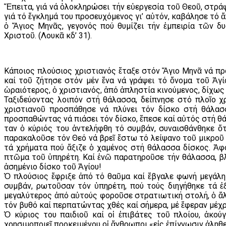
Ἔπειτα, γιά νά ὁλοκληρώσει τήν εὐεργεσία τοῦ Θεοῦ, στρά
γιά τό ἔγκλημά του προσευχόμενος γι’ αὐτόν, καβάλησε τό 
ὁ Ἅγιος Μηνᾶς, γεγονός πού θυμίζει τήν ἐμπειρία τῶν 
Χριστοῦ. (Λουκᾶ κδ’ 31).
Κάποιος πλούσιος χριστιανός ἔταξε στόν Ἅγιο Μηνᾶ νά πρ
καί τοῦ ζήτησε στόν μέν ἕνα νά γράψει τό ὄνομα τοῦ Ἁγί
ὡραιότερος, ὁ χριστιανός, ἀπό ἀπληστία κινούμενος, δίχως 
Ταξιδεύοντας λοιπόν στή θάλασσα, δείπνησε στό πλοῖο χ
χριστιανοῦ προσπάθησε νά πλύνει τόν δίσκο στή θάλασσ
προσπαθώντας νά πιάσει τόν δίσκο, ἔπεσε καί αὐτός στή θ
Ὅταν ὁ κύριός του ἀντελήφθη τό συμβάν, συναισθάνθηκε ὅ
παρακαλοῦσε τόν Θεό νά βρεῖ ἔστω τό λείψανο τοῦ μικροῦ 
τά χρήματα πού ἄξιζε ὁ χαμένος στή θάλασσα δίσκος. Ἀφ
πτῶμα τοῦ ὑπηρέτη. Καί ἐνῶ παρατηροῦσε τήν θάλασσα, βλ
ἀσημένιο δίσκο τοῦ Ἁγίου!
Ὁ πλούσιος ἔφριξε ἀπό τό θαῦμα καί ἔβγαλε φωνή μεγάλη 
συμβάν, ρωτοῦσαν τόν ὑπηρέτη, πού τούς διηγήθηκε τά 
μεγαλύτερος ἀπό αὐτούς φοροῦσε στρατιωτική στολή, ὁ ἄλλ
τόν βυθό καί περπατώντας χθές καί σήμερα, μέ ἔφεραν μέχρ
Ὁ κύριος του παιδιοῦ καί οἱ ἐπιβάτες τοῦ πλοίου, ἀκού
χρησιμοποιεῖ προκειμένου οἱ ἄνθρωποι «εἰς ἐπίγνωσιν ἀληθείας