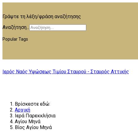
Γράψτε τη λέξη/φράση αναζήτησης
Αναζήτηση...
Popular Tags
Ιερός Ναός Υψώσεως Τιμίου Σταυρού - Σταυρός Αττικής
Βρίσκεστε εδώ:
Αρχική
Ιερά Παρεκκλήσια
Αγίου Μηνά
Βίος Αγίου Μηνά