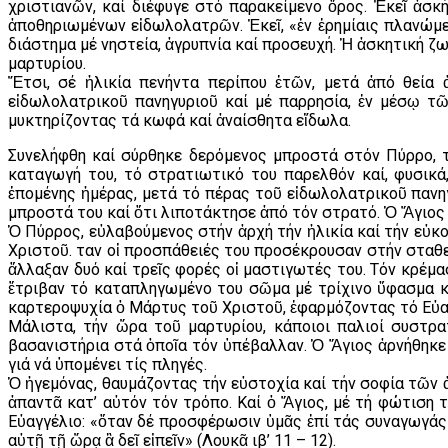
χριστιανῶν, καί διέφυγε στό παρακείμενο ὄρος. Ἐκεῖ ἀσ
ἀποθηριωμένων εἰδωλολατρῶν. Ἐκεῖ, «ἐν ἐρημίαις πλανώμενο
διάστημα μέ νηστεία, ἀγρυπνία καί προσευχή. Ἡ ἀσκητική ζω
μαρτυρίου.
Ἔτσι, σέ ἡλικία πενήντα περίπου ἐτῶν, μετά ἀπό θεία 
εἰδωλολατρικοῦ πανηγυριοῦ καί μέ παρρησία, ἐν μέσῳ τ
μυκτηρίζοντας τά κωφά καί ἀναίσθητα εἴδωλα.
Συνελήφθη καί σύρθηκε δερόμενος μπροστά στόν Πύρρο, τ
καταγωγή του, τό στρατιωτικό του παρελθόν καί, φυσικά
ἑπομένης ἡμέρας, μετά τό πέρας τοῦ εἰδωλολατρικοῦ πανηγ
μπροστά του καί ὅτι λιποτάκτησε ἀπό τόν στρατό. Ὁ Ἅγιος
Ὁ Πύρρος, εὐλαβούμενος στήν ἀρχή τήν ἡλικία καί τήν εὐκο
Χριστοῦ. Ὅταν οἱ προσπάθειές του προσέκρουσαν στήν σταθ
ἄλλαξαν δυό καί τρεῖς φορές οἱ μαστιγωτές του. Τόν κρέμα
ἔτριβαν τό καταπληγωμένο του σῶμα μέ τρίχινο ὕφασμα κα
καρτεροψυχία ὁ Μάρτυς τοῦ Χριστοῦ, ἐφαρμόζοντας τό Εὐαγ
Μάλιστα, τήν ὥρα τοῦ μαρτυρίου, κάποιοι παλιοί συστρ
βασανιστήρια στά ὁποῖα τόν ὑπέβαλλαν. Ὁ Ἅγιος ἀρνήθηκε 
γιά νά ὑπομένει τίς πληγές.
Ὁ ἡγεμόνας, θαυμάζοντας τήν εὐστοχία καί τήν σοφία τῶν
ἀπαντᾶ κατ’ αὐτόν τόν τρόπο. Καί ὁ Ἅγιος, μέ τή φώτιση 
Εὐαγγέλιο: «ὅταν δέ προσφέρωσιν ὑμᾶς ἐπί τάς συναγωγάς κ
αὐτῇ τῇ ὥρᾳ ἃ δεῖ εἰπεῖν» (Λουκᾶ ιβ’ 11 – 12).