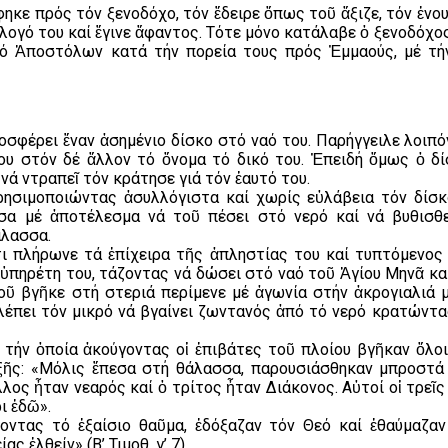
φηκε πρός τόν ξενοδόχο, τόν ἔδειρε ὅπως τοῦ ἄξιζε, τόν ἐν
ἄλογό του καί ἔγινε ἄφαντος. Τότε μόνο κατάλαβε ὁ ξενοδόχ
δυό Ἀποστόλων κατά τήν πορεία τους πρός Ἐμμαούς, μέ τή
οσφέρει ἕναν ἀσημένιο δίσκο στό ναό του. Παρήγγειλε λοιπ
ου στόν δέ ἄλλον τό ὄνομα τό δικό του. Ἐπειδή ὅμως ὁ δ
νά ντραπεῖ τόν κράτησε γιά τόν ἑαυτό του.
ρησιμοποιώντας ἀσυλλόγιστα καί χωρίς εὐλάβεια τόν δίσ
α μέ ἀποτέλεσμα νά τοῦ πέσει στό νερό καί νά βυθισθε
άλασσα.
τι πλήρωνε τά ἐπίχειρα τῆς ἀπληστίας του καί τυπτόμενος 
ὑπηρέτη του, τάζοντας νά δώσει στό ναό τοῦ Ἁγίου Μηνᾶ καί
οῦ βγῆκε στή στεριά περίμενε μέ ἀγωνία στήν ἀκρογιαλιά 
έπει τόν μικρό νά βγαίνει ζωντανός ἀπό τό νερό κρατώντας
τήν ὁποία ἀκούγοντας οἱ ἐπιβάτες τοῦ πλοίου βγῆκαν ὅλοι
ἑξῆς: «Μόλις ἔπεσα στή θάλασσα, παρουσιάσθηκαν μπροστά
ος ἦταν νεαρός καί ὁ τρίτος ἦταν Διάκονος. Αὐτοί οἱ τρεῖς
ι ἐδῶ».
γοντας τό ἐξαίσιο θαῦμα, ἐδόξαζαν τόν Θεό καί ἐθαύμαζα
 ἐλθείν» (Β’ Τιμοθ. γ’ 7).