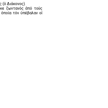
 (ὁ Διάκονος).
θηκε ζωντανός ἀπό τούς
 ὁποία τόν ὑπέβαλαν οἱ