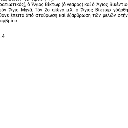
ατιωτικός), ὁ Ἅγιος Βίκτωρ (ὁ νεαρός) καί ὁ Ἅγιος Βικέντιος
έ τόν Ἅγιο Μηνᾶ. Τόν 2ο αἰώνα μ.Χ. ὁ Ἅγιος Βίκτωρ γδάρ
πέθανε ἔπειτα ἀπό σταύρωση καί ἐξάρθρωση τῶν μελῶν στήν
οεμβρίου.