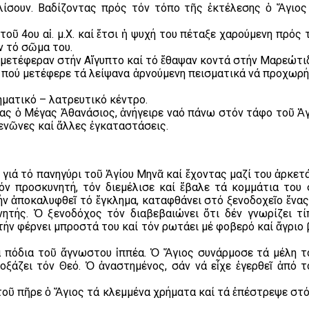
λίσουν. Βαδίζοντας πρός τόν τόπο τῆς ἐκτέλεσης ὁ Ἅγιο
οῦ 4ου αἰ. μ.Χ. καί ἔτσι ἡ ψυχή του πέταξε χαρούμενη πρός
ν τό σῶμα του.
ό μετέφεραν στήν Αἴγυπτο καί τό ἔθαψαν κοντά στήν Μαρεώτιδ
α πού μετέφερε τά λείψανα ἀρνούμενη πεισματικά νά προχωρήσ
ματικό – λατρευτικό κέντρο.
 ὁ Μέγας Ἀθανάσιος, ἀνήγειρε ναό πάνω στόν τάφο τοῦ Ἁγίο
ξενῶνες καί ἄλλες ἐγκαταστάσεις.
ιά τό πανηγύρι τοῦ Ἁγίου Μηνᾶ καί ἔχοντας μαζί του ἀρκετά
ν προσκυνητή, τόν διεμέλισε καί ἔβαλε τά κομμάτια του σ
ήν ἀποκαλυφθεῖ τό ἔγκλημα, καταφθάνει στό ξενοδοχεῖο ἕνα
ητής. Ὁ ξενοδόχος τόν διαβεβαιώνει ὅτι δέν γνωρίζει τί
τήν φέρνει μπροστά του καί τόν ρωτάει μέ φοβερό καί ἄγριο β
 πόδια τοῦ ἄγνωστου ἱππέα. Ὁ Ἅγιος συνάρμοσε τά μέλη τ
ξάζει τόν Θεό. Ὁ ἀναστημένος, σάν νά εἶχε ἐγερθεῖ ἀπό τ
τοῦ πῆρε ὁ Ἅγιος τά κλεμμένα χρήματα καί τά ἐπέστρεψε στ