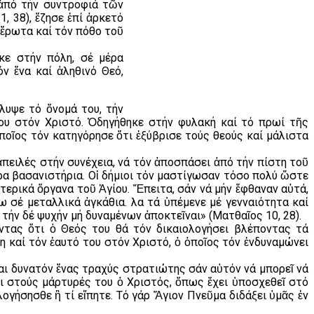
 ἀπό τήν συντροφιά τῶν
, 38), ἔζησε ἐπί ἀρκετό
 ἔρωτα καί τόν πόθο τοῦ
κε στήν πόλη, σέ μέρα
ν ἕνα καί ἀληθινό Θεό,
λυψε τό ὄνομά του, τήν
του στόν Χριστό. Ὁδηγήθηκε στήν φυλακή καί τό πρωί τῆς
ποῖος τόν κατηγόρησε ὅτι ἐξύβρισε τούς θεούς καί μάλιστα
ἀπειλές στήν συνέχεια, νά τόν ἀποσπάσει ἀπό τήν πίστη τοῦ
ρα βασανιστήρια. Οἱ δήμιοι τόν μαστίγωσαν τόσο πολύ ὥστε
τερικά ὄργανα τοῦ Ἁγίου. Ἔπειτα, σάν νά μήν ἔφθαναν αὐτά,
σέ μεταλλικά ἀγκάθια. Ὅλα τά ὑπέμενε μέ γενναιότητα καί
ήν δέ ψυχήν μή δυναμένων ἀποκτεῖναι» (Ματθαῖος 10, 28).
ντας ὅτι ὁ Θεός του θά τόν δικαιολογήσει βλέποντας τά
 καί τόν ἑαυτό του στόν Χριστό, ὁ ὁποῖος τόν ἐνδυναμώνει
ι δυνατόν ἕνας τραχύς στρατιώτης σάν αὐτόν νά μπορεῖ νά
ει στούς μάρτυρές του ὁ Χριστός, ὅπως ἔχει ὑποσχεθεῖ στό
ογήσησθε ἢ τί εἴπητε. Τό γάρ Ἅγιον Πνεῦμα διδάξει ὑμᾶς ἐν