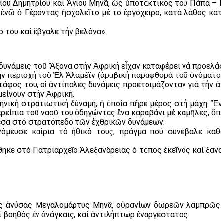
γίου Δημητρίου καί Ἁγίου Μηνᾶ, ὡς ὑποτακτικός του Πάπα –
 ἐνῶ ὁ Γέροντας ἠσχολεῖτο μέ τό ἐργόχειρο, κατά λάθος κα
ό του καί ἔβγαλε τήν βελόνα».
 δυνάμεις τοῦ Ἄξονα στήν Ἀφρική εἶχαν καταφέρει νά προελά
ήν περιοχή τοῦ Ἐλ Ἀλαμέϊν (ἀραβική παραφθορά τοῦ ὀνόματο
 τάφος του, οἱ ἀντίπαλες δυνάμεις προετοιμάζονταν γιά τήν
μείνουν στήν Ἀφρική.
ική στρατιωτική δύναμη, ἡ ὁποία πῆρε μέρος στή μάχη. Ἕνα
ἐρείπια τοῦ ναοῦ του ὁδηγώντας ἕνα καραβάνι μέ καμῆλες, ὅπ
 μέσα στό στρατόπεδο τῶν ἐχθρικῶν δυνάμεων.
όμευσε καίρια τό ἠθικό τους, πράγμα πού συνέβαλε καθ
ηκε στό Πατριαρχεῖο Ἀλεξανδρείας ὁ τόπος ἐκεῖνος καί ξαν
ως ἀνύσας Μεγαλομάρτυς Μηνᾶ, οὐρανίων δωρεῶν λαμπρῶς 
ί βοηθός ἐν ἀνάγκαις, καί ἀντιλήπτωρ ἐναργέστατος.