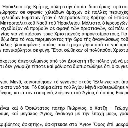
Ἡράκλειο τῆς Κρήτης, πόλη στήν ὁποία ἰδιαιτέρως τιμᾶται 
χώρησαν σέ σφαγές χιλιάδων ἀμάχων σέ πολλές περιοχέ
 χιλιάδων θυμάτων ἦταν ὁ Μητροπολίτης Κρήτης, οἱ Ἐπίσκοπ
ῦ Μητροπολιτικοῦ Ναοῦ τοῦ Ἡρακλείου. Μάλιστα, ὁ ἱερουργῶν
υ σχεδίαζαν νά προβοῦν σέ σφαγή τῶν Χριστιανῶν, καί πάλι 
γίας γιά νά πιάσουν τούς Χριστιανούς ἀπροετοίμαστους. Γ
 ἔξω ἀπό τό ναό, περιμένοντας τήν ὥρα τῆς ἀναγνώσεως τοῦ 
λλης ἡλικιωμένος ἱππέας πού ἔτρεχε γύρω ἀπό τό ναό κρα
ν πανικόβλητοι σέ φυγή. Ἔτσι σώθηκαν οἱ πολύπαθοι Χριστι
όκριτος ἀπεσταλμένος ἀπό τόν Διοικητή τῆς πόλης γιά νά μα
τι δέν γνώριζε τίποτε καί μάλιστα διαπιστώθηκε ὅτι ὁ συγκ
Ἁγίου Μηνᾶ, κοινοποίησαν τό γεγονός στούς Ἕλληνες καί ἀπ
 στό ναό του. Τό θαῦμα αὐτό τού Ἁγίου Μηνᾶ καθιερώθηκε ν
κύνηση, κατά τόν ἑσπερινό, λείψανο τοῦ Ἁγίου, ὁ ὁποίος θεω
ναι καί ὁ Ὁσιώτατος πατήρ Γεώργιος, ὁ Χατζή – Γεώργης
ῦμε, καί μεγάλος Ἅγιος, ἀνάλογα μέ τήν ἐποχή μας», γρ
εριβόητος ἀσκητής», ἀσκήτευσε στό Ἅγιον Ὄρος ἐπί μακρό