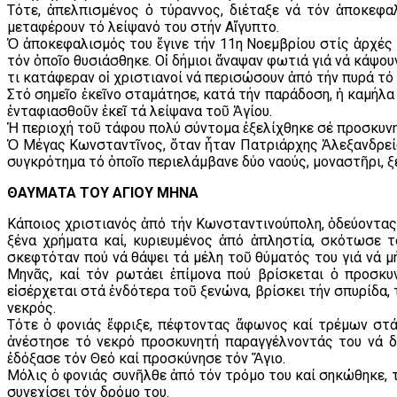
Τότε, ἀπελπισμένος ὁ τύραννος, διέταξε νά τόν ἀποκεφα
μεταφέρουν τό λείψανό του στήν Αἴγυπτο.
Ὁ ἀποκεφαλισμός του ἔγινε τήν 11η Νοεμβρίου στίς ἀρχές τ
τόν ὁποῖο θυσιάσθηκε. Οἱ δήμιοι ἄναψαν φωτιά γιά νά κάψου
Ὅτι κατάφεραν οἱ χριστιανοί νά περισώσουν ἀπό τήν πυρά τ
Στό σημεῖο ἐκεῖνο σταμάτησε, κατά τήν παράδοση, ἡ καμήλ
ἐνταφιασθοῦν ἐκεῖ τά λείψανα τοῦ Ἁγίου.
Ἡ περιοχή τοῦ τάφου πολύ σύντομα ἐξελίχθηκε σέ προσκυνη
Ὁ Μέγας Κωνσταντῖνος, ὅταν ἦταν Πατριάρχης Ἀλεξανδρείας
συγκρότημα τό ὁποῖο περιελάμβανε δύο ναούς, μοναστῆρι, 
ΘΑΥΜΑΤΑ ΤΟΥ ΑΓΙΟΥ ΜΗΝΑ
Κάποιος χριστιανός ἀπό τήν Κωνσταντινούπολη, ὁδεύοντας γ
ξένα χρήματα καί, κυριευμένος ἀπό ἀπληστία, σκότωσε τό
σκεφτόταν πού νά θάψει τά μέλη τοῦ θύματός του γιά νά μ
Μηνᾶς, καί τόν ρωτάει ἐπίμονα πού βρίσκεται ὁ προσκυν
εἰσέρχεται στά ἐνδότερα τοῦ ξενώνα, βρίσκει τήν σπυρίδα, 
νεκρός.
Τότε ὁ φονιάς ἔφριξε, πέφτοντας ἄφωνος καί τρέμων στά
ἀνέστησε τό νεκρό προσκυνητή παραγγέλνοντάς του νά δο
ἐδόξασε τόν Θεό καί προσκύνησε τόν Ἅγιο.
Μόλις ὁ φονιάς συνῆλθε ἀπό τόν τρόμο του καί σηκώθηκε, 
συνεχίσει τόν δρόμο του.